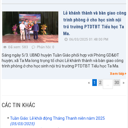
Lễ khánh thành và bàn giao công
trình phòng ở cho học sinh nội
trú trường PTDTBT Tiểu học Ta
Ma.
06/03/2025 01:48:00 PM
Đã xem: 583
Phản hồi: 0
Sáng ngày 5/3. UBND huyện Tuần Giáo phối hợp với Phòng GD&ĐT
huyện; xã Ta Ma long trọng tổ chức Lễ khánh thành và bàn giao công
trình phòng ở cho học sinh nội trú trường PTDTBT Tiểu học Ta Ma.
Xem tiếp
«
1
2
30
»
...
1753/QĐ-UBND
CÁC TIN KHÁC
Về việc công bố Danh mục thủ tục hành chính được sửa đổi,
bổ sung trong một số lĩnh vực thuộc phạm vi chức năng quản
Tuần Giáo: Lễ khởi động Tháng Thanh niên năm 2025
lý của Sở Văn hóa, Thể thao và Du lịch tỉnh Điện Biên.
(05/03/2025)
lượt xem: 13 | lượt tải:5