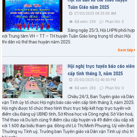
Tuần Giáo năm 2025
27/03/2025 08:35:00 AM
Đã xem: 239
Phản hồi: 0
Sáng ngày 25/3, Hội LHPN phối hợp
với Trung tâm VH – TT – TH huyện Tuần Giáo long trọng tổ chức Hội
thi dân vũ thể thao huyện năm 2025.
Xem tiếp
Hội nghị trực tuyến báo cáo viên
cấp tỉnh tháng 3, năm 2025
25/03/2025 02:40:00 PM
Đã xem: 283
Phản hồi: 0
Chiều 24/3, Ban Tuyên giáo và Dân
vận Tỉnh ủy tổ chức Hội nghị báo cáo viên cấp tỉnh tháng 3, năm 2025.
Hội nghị được tổ chức theo hình thức trực tiếp kết hợp trực tuyến với
điểm cầu Đảng uỷ UBND tỉnh, Sở Khoa học và Công nghệ; Sở Văn hoá,
Thể thao và Du lịch cùng 9 điểm cầu cấp huyện và 49 điểm cầu cấp xã
với 1.600 đại biểu tham gia. Đồng chí Lò Thị Minh Phượng, Uỷ viên Ban
Thường vụ Tỉnh uỷ, Trưởng ban Tuyên giáo và Dân vận Tỉnh uỷ chủ trì