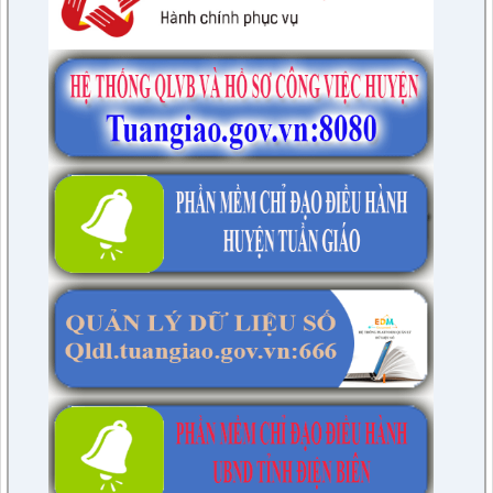
lượt xem: 15 | lượt tải:17
1709/QĐ-UBND
Về việc công bố Danh mục thủ tục hành chính được sửa đổi,
bổ sung; bị bãi bỏ trong lĩnh vực Đăng kiểm thuộc phạm vi
chức năng quản lý của Sở Xây dựng tỉnh Điện Biên
lượt xem: 20 | lượt tải:17
1705/QĐ-UBND
Phê duyệt quy trình nội bộ trong giải quyết thủ tục hành chính
được sửa đổi, bổ sung trong lĩnh vực Phòng bệnh, Dược phẩm
thuộc phạm vi, chức năng quản lý của Sở Y tế tỉnh Điện Biên
lượt xem: 17 | lượt tải:16
1702/QĐ-UBND
Về việc công bố Danh mục thủ tục hành chính và quy trình nội
bộ giải quyết thủ tục hành chính mới ban hành trong lĩnh vực
Giáo dục và đào tạo thuộc hệ thống giáo dục quốc dân thuộc
phạm vi, chức năng quản lý của Sở Giáo dục và Đào tạo tỉnh
Điện Biên
lượt xem: 17 | lượt tải:11
1701/QĐ-UBND
Phê duyệt Quy trình nội bộ giải quyết thủ tục hành chính