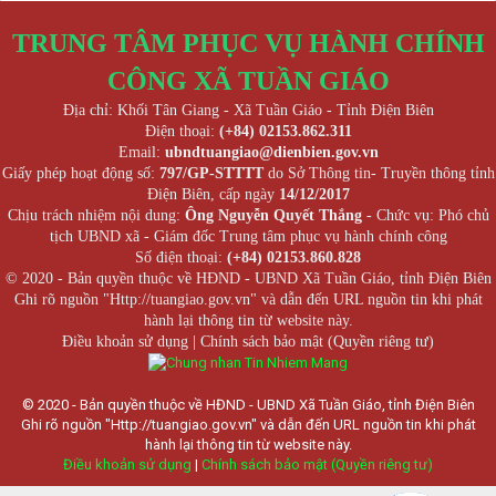
TRUNG TÂM PHỤC VỤ HÀNH CHÍNH
CÔNG XÃ TUẦN GIÁO
Địa chỉ: Khối Tân Giang - Xã Tuần Giáo - Tỉnh Điện Biên
Điện thoại:
(+84) 02153.862.311
Email:
ubndtuangiao@dienbien.gov.vn
Giấy phép hoạt động số:
797/GP-STTTT
do Sở Thông tin- Truyền thông tỉnh
Điện Biên, cấp ngày
14/12/2017
Chịu trách nhiệm nội dung:
Ông Nguyễn Quyết Thắng
- Chức vụ: Phó chủ
tịch UBND xã - Giám đốc Trung tâm phục vụ hành chính công
Số điện thoại:
(+84) 02153.860.828
© 2020 - Bản quyền thuộc về HĐND - UBND Xã Tuần Giáo, tỉnh Điện Biên
Ghi rõ nguồn "Http://tuangiao.gov.vn" và dẫn đến URL nguồn tin khi phát
hành lại thông tin từ website này.
Điều khoản sử dụng
|
Chính sách bảo mật (Quyền riêng tư)
© 2020 - Bản quyền thuộc về HĐND - UBND Xã Tuần Giáo, tỉnh Điện Biên
Ghi rõ nguồn "Http://tuangiao.gov.vn" và dẫn đến URL nguồn tin khi phát
hành lại thông tin từ website này.
Điều khoản sử dụng
|
Chính sách bảo mật (Quyền riêng tư)