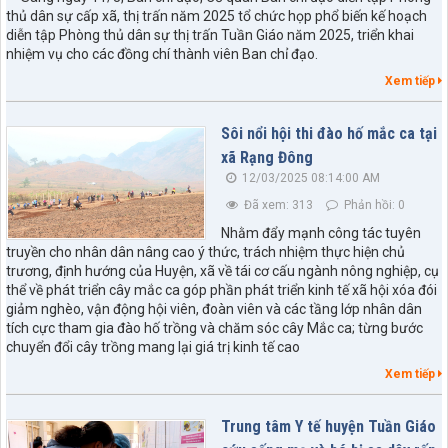
thủ dân sự cấp xã, thị trấn năm 2025 tổ chức họp phổ biến kế hoạch
diễn tập Phòng thủ dân sự thị trấn Tuần Giáo năm 2025, triển khai
nhiệm vụ cho các đồng chí thành viên Ban chỉ đạo.
Xem tiếp
Sôi nổi hội thi đào hố mắc ca tại
xã Rạng Đông
12/03/2025 08:14:00 AM
Đã xem: 313
Phản hồi: 0
Nhằm đẩy mạnh công tác tuyên
truyền cho nhân dân nâng cao ý thức, trách nhiệm thực hiện chủ
trương, định hướng của Huyện, xã về tái cơ cấu ngành nông nghiệp, cụ
thể về phát triển cây mắc ca góp phần phát triển kinh tế xã hội xóa đói
giảm nghèo, vận động hội viên, đoàn viên và các tầng lớp nhân dân
tích cực tham gia đào hố trồng và chăm sóc cây Mắc ca; từng bước
chuyển đổi cây trồng mang lại giá trị kinh tế cao
Xem tiếp
Trung tâm Y tế huyện Tuần Giáo