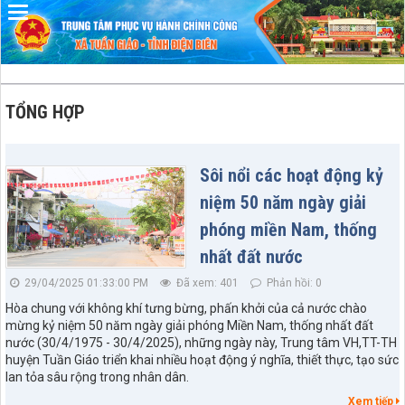
TỔNG HỢP
Sôi nổi các hoạt động kỷ
niệm 50 năm ngày giải
phóng miền Nam, thống
nhất đất nước
29/04/2025 01:33:00 PM
Đã xem: 401
Phản hồi: 0
Hòa chung với không khí tưng bừng, phấn khởi của cả nước chào
mừng kỷ niệm 50 năm ngày giải phóng Miền Nam, thống nhất đất
nước (30/4/1975 - 30/4/2025), những ngày này, Trung tâm VH,TT-TH
huyện Tuần Giáo triển khai nhiều hoạt động ý nghĩa, thiết thực, tạo sức
lan tỏa sâu rộng trong nhân dân.
Xem tiếp