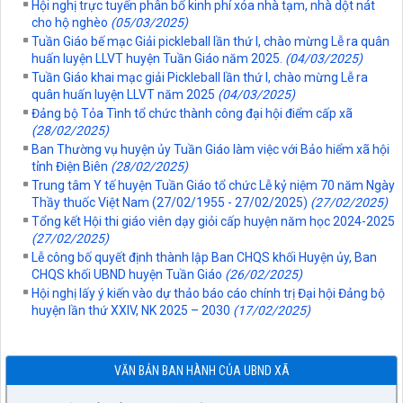
Hội nghị trực tuyến phân bổ kinh phí xóa nhà tạm, nhà dột nát
cho hộ nghèo
(05/03/2025)
1751/QĐ-UBND
Tuần Giáo bế mạc Giải pickleball lần thứ I, chào mừng Lễ ra quân
Phê duyệt quy trình nội bộ trong giải quyết thủ tục hành chính
huấn luyện LLVT huyện Tuần Giáo năm 2025.
(04/03/2025)
trong lĩnh vực hội nghị, hội thảo quốc tế thuộc phạm vi, chức
Tuần Giáo khai mạc giải Pickleball lần thứ I, chào mừng Lễ ra
năng quản lý của Sở Ngoại vụ tỉnh Điện Biên
quân huấn luyện LLVT năm 2025
(04/03/2025)
lượt xem: 10 | lượt tải:7
Đảng bộ Tỏa Tình tổ chức thành công đại hội điểm cấp xã
1747/QĐ-UBND
(28/02/2025)
Phê duyệt quy trình nội bộ giải quyết thủ tục hành chính được
Ban Thường vụ huyện ủy Tuần Giáo làm việc với Bảo hiểm xã hội
sửa đổi, bổ sung, thay thế trong lĩnh vực Hàng hải và đường
tỉnh Điện Biên
(28/02/2025)
thủy nội địa thuộc phạm vi chức năng quản lý của Sở Xây
Trung tâm Y tế huyện Tuần Giáo tổ chức Lễ kỷ niệm 70 năm Ngày
dựng tỉnh Điện Biên
Thầy thuốc Việt Nam (27/02/1955 - 27/02/2025)
(27/02/2025)
lượt xem: 11 | lượt tải:8
Tổng kết Hội thi giáo viên dạy giỏi cấp huyện năm học 2024-2025
1735/QĐ-UBND
(27/02/2025)
Lễ công bố quyết định thành lập Ban CHQS khối Huyện ủy, Ban
Về việc công bố Danh mục thủ tục hành chính được sửa đổi,
CHQS khối UBND huyện Tuần Giáo
(26/02/2025)
bổ sung trong lĩnh vực đấu thầu lựa chọn nhà đầu tư thuộc
phạm vi, chức năng quản lý của Sở Tài chính tỉnh Điện Biên
Hội nghị lấy ý kiến vào dự thảo báo cáo chính trị Đại hội Đảng bộ
lượt xem: 12 | lượt tải:13
huyện lần thứ XXIV, NK 2025 – 2030
(17/02/2025)
1715/QĐ-UBND
Về việc công bố thủ tục hành chính nội bộ mới ban hành;
VĂN BẢN BAN HÀNH CỦA UBND XÃ
được sửa đổi, bổ sung; bị bãi bỏ trong lĩnh vực công chức,
viên chức thuộc phạm vi chức năng quản lý của Sở Nội vụ