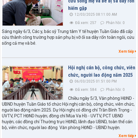
cứu sống mẹ và bé bị sa dây rốn
hiếm gặp
12/03/2025 08:11:00 AM
Đã xem: 257
Phản hồi: 0
Sáng ngày 6/3, Các y, bác sỹ Trung tâm Y tế huyện Tuần Giáo đã cấp
cứu thành công trường hợp sản phụ bị vỡ ối sa dây rốn toàn ngôi, cứu
sống cả mẹ và bé.
Xem tiếp
Hội nghị cán bộ, công chức, viên
chức, người lao động năm 2025
06/03/2025 01:51:00 PM
Đã xem: 584
Phản hồi: 0
Chiều ngày 5/3, Văn phòng HĐND -
UBND huyện Tuần Giáo tổ chức Hội nghị cán bộ, công chức, viên chức,
người lao động năm 2025. Dự Hội nghị có đồng chí Trần Bình Trọng -
UVTV, PCT HĐND huyện; đồng chí Mùa Va Hồ - UVTV, PCT UBND
huyện; các đồng chí Thường trực HĐND, lãnh đạo UBND, toàn thể cán
bộ, viên chức, người lao động Văn phòng HĐND - UBND huyện.
Xem tiếp