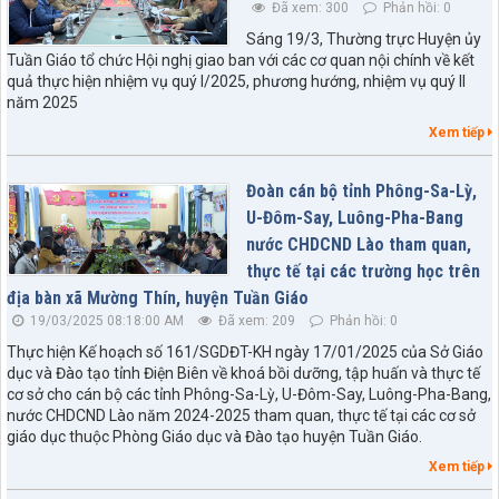
Đã xem: 300
Phản hồi: 0
Sáng 19/3, Thường trực Huyện ủy
Tuần Giáo tổ chức Hội nghị giao ban với các cơ quan nội chính về kết
quả thực hiện nhiệm vụ quý I/2025, phương hướng, nhiệm vụ quý II
năm 2025
Xem tiếp
Đoàn cán bộ tỉnh Phông-Sa-Lỳ,
U-Đôm-Say, Luông-Pha-Bang
nước CHDCND Lào tham quan,
thực tế tại các trường học trên
địa bàn xã Mường Thín, huyện Tuần Giáo
19/03/2025 08:18:00 AM
Đã xem: 209
Phản hồi: 0
Thực hiện Kế hoạch số 161/SGDĐT-KH ngày 17/01/2025 của Sở Giáo
dục và Đào tạo tỉnh Điện Biên về khoá bồi dưỡng, tập huấn và thực tế
cơ sở cho cán bộ các tỉnh Phông-Sa-Lỳ, U-Đôm-Say, Luông-Pha-Bang,
nước CHDCND Lào năm 2024-2025 tham quan, thực tế tại các cơ sở
giáo dục thuộc Phòng Giáo dục và Đào tạo huyện Tuần Giáo.
Xem tiếp