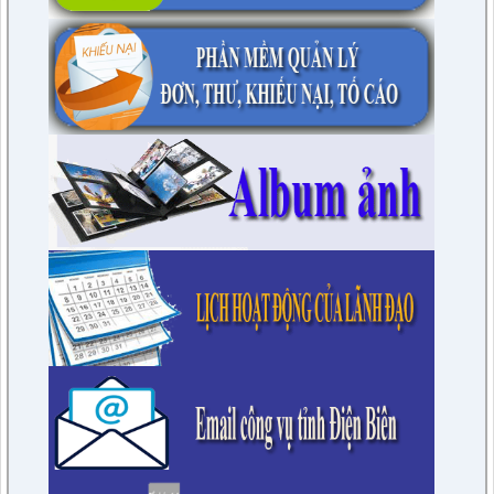
trong lĩnh vực Viên chức thuộc phạm vi, chức năng quản lý
Nhà nước của Sở Nội vụ tỉnh Điện Biên
lượt xem: 21 | lượt tải:11
1682/QĐ-UBND
Về việc công bố Danh mục thủ tục hành chính được sửa đổi,
bổ sung trong lĩnh vực an toàn bức xạ và hạt nhân thuộc
phạm vi chức năng quản lý của Sở Khoa học và Công nghệ
tỉnh Điện Biên
lượt xem: 19 | lượt tải:11
1681/QĐ-UBND
Phê duyệt Quy trình nội bộ trong giải quyết thủ tục hành
chính các lĩnh vực Thông tin, báo chí nước ngoài tại Việt Nam;
Văn phòng đại diện của các tổ chức hợp tác, nghiên cứu nước
ngoài tại Việt Nam thuộc phạm vi, chức năng quản lý của Sở
Ngoại vụ tỉ
lượt xem: 18 | lượt tải:9
1690/QĐ-UBND
Phê duyệt quy trình nội bộ giải quyết thủ tục hành chính được
thay thế trong lĩnh vực Hoạt động xây dựng thuộc phạm vi
chức năng quản lý của Sở Xây dựng tỉnh Điện Biên.
lượt xem: 17 | lượt tải:14