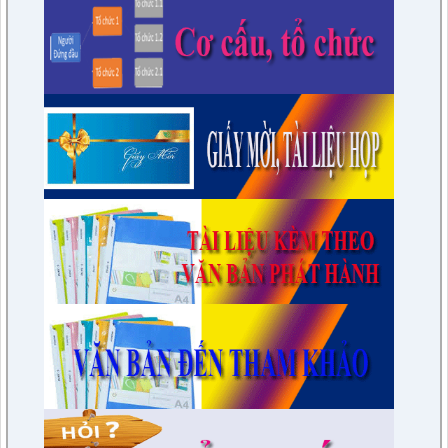
1674/QĐ-UBND
Về việc công bố Danh mục thủ tục hành chính mới ban hành
và bị bãi bỏ trong lĩnh vực hoạt động khoa học và công nghệ
thuộc phạm vi chức năng quản lý của Sở Khoa học và Công
nghệ tỉnh Điện Biên
lượt xem: 16 | lượt tải:8
1671/QĐ-UBND
Về việc công bố Danh mục thủ tục hành chính mới ban hành;
được sửa đổi, bổ sung trong lĩnh vực Phát thanh truyền hình
và thông tin điện tử thuộc phạm vi chức năng quản lý của Sở
Văn hóa, Thể thao và Du lịch tỉnh Điện Biên.
lượt xem: 35 | lượt tải:8
1657/QĐ-UND
Về việc công bố Danh mục thủ tục hành chính bị bãi bỏ trong
lĩnh vực nông nghiệp thuộc phạm vi chức năng quản lý của
Sở Nông nghiệp và Môi trường tỉnh Điện Biên
lượt xem: 23 | lượt tải:10
1656/QĐ-UBND
Về việc công bố Danh mục thủ tục hành chính được sửa đổi,
bổ sung, thay thế, bãi bỏ trong lĩnh vực Hàng hải và đường
thủy nội địa thuộc phạm vi chức năng quản lý của Sở Xây