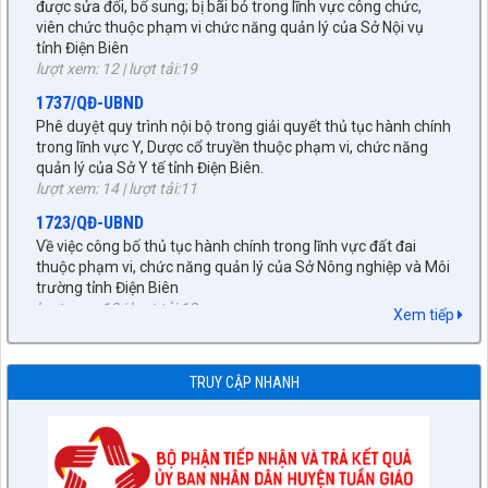
tỉnh Điện Biên
lượt xem: 12 | lượt tải:19
1737/QĐ-UBND
Phê duyệt quy trình nội bộ trong giải quyết thủ tục hành chính
trong lĩnh vực Y, Dược cổ truyền thuộc phạm vi, chức năng
quản lý của Sở Y tế tỉnh Điện Biên.
lượt xem: 14 | lượt tải:11
1723/QĐ-UBND
Về việc công bố thủ tục hành chính trong lĩnh vực đất đai
thuộc phạm vi, chức năng quản lý của Sở Nông nghiệp và Môi
trường tỉnh Điện Biên
lượt xem: 13 | lượt tải:12
1723/QĐ-UBND
Xem tiếp
DANH MỤC THỦ TỤC HÀNH CHÍNH TRONG LĨNH VỰC ĐẤT ĐAI
THUỘC PHẠM VI, CHỨC NĂNG QUẢN LÝ CỦA SỞ NÔNG
NGHIỆP VÀ MÔI TRƯỜNG TỈNH ĐIỆN BIÊN
TRUY CẬP NHANH
lượt xem: 13 | lượt tải:9
1723/QĐ-UBND
NỘI DUNG CỤ THỂ THỦ TỤC HÀNH CHÍNH TRONG LĨNH VỰC
ĐẤT ĐAI THUỘC PHẠM VI, CHỨC NĂNG QUẢN LÝ CỦA SỞ
NÔNG NGHIỆP VÀ MÔI TRƯỜNG TỈNH ĐIỆN BIÊN