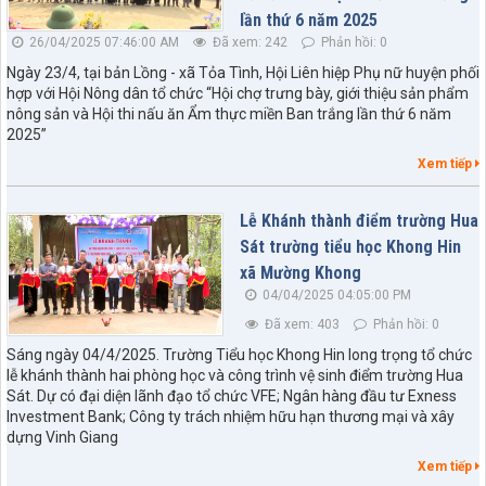
lần thứ 6 năm 2025
26/04/2025 07:46:00 AM
Đã xem: 242
Phản hồi: 0
Ngày 23/4, tại bản Lồng - xã Tỏa Tình, Hội Liên hiệp Phụ nữ huyện phối
hợp với Hội Nông dân tổ chức “Hội chợ trưng bày, giới thiệu sản phẩm
nông sản và Hội thi nấu ăn Ẩm thực miền Ban trắng lần thứ 6 năm
2025”
Xem tiếp
Lễ Khánh thành điểm trường Hua
Sát trường tiểu học Khong Hin
xã Mường Khong
04/04/2025 04:05:00 PM
Đã xem: 403
Phản hồi: 0
Sáng ngày 04/4/2025. Trường Tiểu học Khong Hin long trọng tổ chức
lễ khánh thành hai phòng học và công trình vệ sinh điểm trường Hua
Sát. Dự có đại diện lãnh đạo tổ chức VFE; Ngân hàng đầu tư Exness
Investment Bank; Công ty trách nhiệm hữu hạn thương mại và xây
dựng Vinh Giang
Xem tiếp