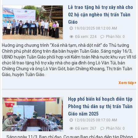
Lễ trao tặng hỗ trợ xây nhà cho
02 hộ cận nghèo thị trấn Tuần
Giáo
19/03/2025 08:12:00 AM
Đã xem: 224
Phản hồi: 0
Hưởng ứng chương trình “Xoá nhà tạm, nhà dột nát” do Thủ tướng
Chính phủ phát động trên địa bàn huyện Tuần Giáo. Sáng ngày 16/3,
UBND huyện Tuần Giáo phối hợp với Kiểm toán Nhà nước khu vực VII tổ
chức lễ trao tặng hỗ trợ xây nhà cho gia đình ông Lò Văn Túi, bản
Chiềng Chung và ông Lò Văn Giót, bản Chiềng Khoang, Thị trấn Tuần
Giáo, huyện Tuần Giáo.
Xem tiếp
Họp phổ biến kế hoạch diễn tập
Phòng thủ dân sự thị trấn Tuần
Giáo năm 2025
12/03/2025 08:17:00 AM
Đã xem: 267
Phản hồi: 0
Sáng ngày 11/3, Ban chỉ đạo, Cơ quan Ban chỉ đạo diễn tập Phòng