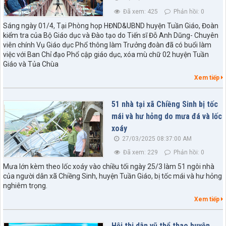
Đã xem: 425
Phản hồi: 0
Sáng ngày 01/4, Tại Phòng họp HĐND&UBND huyện Tuần Giáo, Đoàn
kiểm tra của Bộ Giáo dục và Đào tạo do Tiến sĩ Đỗ Anh Dũng- Chuyên
viên chính Vụ Giáo dục Phổ thông làm Trưởng đoàn đã có buổi làm
việc với Ban Chỉ đạo Phổ cập giáo dục, xóa mù chữ 02 huyện Tuần
Giáo và Tủa Chùa
Xem tiếp
51 nhà tại xã Chiềng Sinh bị tốc
mái và hư hỏng do mưa đá và lốc
xoáy
27/03/2025 08:37:00 AM
Đã xem: 229
Phản hồi: 0
Mưa lớn kèm theo lốc xoáy vào chiều tối ngày 25/3 làm 51 ngôi nhà
của người dân xã Chiềng Sinh, huyện Tuần Giáo, bị tốc mái và hư hỏng
nghiêm trọng.
Xem tiếp
Hội thi dân vũ thể thao huyện