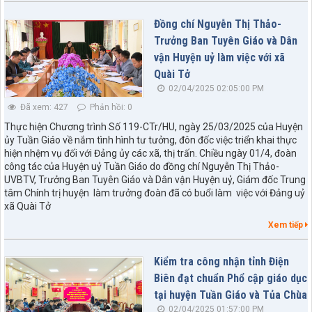
Đồng chí Nguyễn Thị Thảo-
Trưởng Ban Tuyên Giáo và Dân
vận Huyện uỷ làm việc với xã
Quài Tở
02/04/2025 02:05:00 PM
Đã xem: 427
Phản hồi: 0
Thực hiện Chương trình Số 119-CTr/HU, ngày 25/03/2025 của Huyện
ủy Tuần Giáo về nắm tình hình tư tưởng, đôn đốc việc triển khai thực
hiện nhệm vụ đối với Đảng ủy các xã, thị trấn. Chiều ngày 01/4, đoàn
công tác của Huyện uỷ Tuần Giáo do đồng chí Nguyễn Thị Thảo-
UVBTV, Trưởng Ban Tuyên Giáo và Dân vận Huyện uỷ, Giám đốc Trung
tâm Chính trị huyện làm trưởng đoàn đã có buổi làm việc với Đảng uỷ
xã Quài Tở
Xem tiếp
Kiểm tra công nhận tỉnh Điện
Biên đạt chuẩn Phổ cập giáo dục
tại huyện Tuần Giáo và Tủa Chùa
02/04/2025 01:57:00 PM