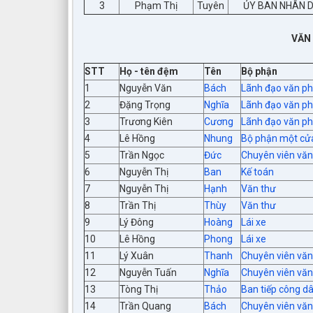
3
Phạm Thị
Tuyên
ỦY BAN NHÂN 
VĂN
STT
Họ - tên đệm
Tên
Bộ phận
1
Nguyễn Văn
Bách
Lãnh đạo văn p
2
Đặng Trọng
Nghĩa
Lãnh đạo văn p
3
Trương Kiên
Cương
Lãnh đạo văn p
4
Lê Hồng
Nhung
Bộ phận một cử
5
Trần Ngọc
Đức
Chuyên viên vă
6
Nguyễn Thị
Ban
Kế toán
7
Nguyễn Thị
Hạnh
Văn thư
8
Trần Thị
Thùy
Văn thư
9
Lý Đông
Hoàng
Lái xe
10
Lê Hồng
Phong
Lái xe
11
Lý Xuân
Thanh
Chuyên viên vă
12
Nguyễn Tuấn
Nghĩa
Chuyên viên vă
13
Tòng Thị
Thảo
Ban tiếp công d
14
Trần Quang
Bách
Chuyên viên vă