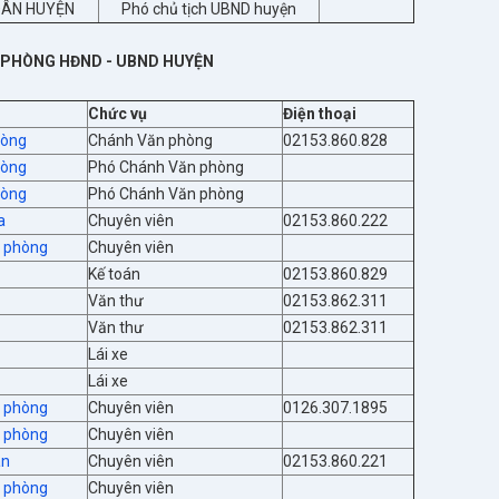
DÂN HUYỆN
Phó chủ tịch UBND huyện
 PHÒNG HĐND - UBND HUYỆN
Chức vụ
Điện thoại
hòng
Chánh Văn phòng
02153.860.828
hòng
Phó Chánh Văn phòng
hòng
Phó Chánh Văn phòng
a
Chuyên viên
02153.860.222
n phòng
Chuyên viên
Kế toán
02153.860.829
Văn thư
02153.862.311
Văn thư
02153.862.311
Lái xe
Lái xe
n phòng
Chuyên viên
0126.307.1895
n phòng
Chuyên viên
ân
Chuyên viên
02153.860.221
n phòng
Chuyên viên