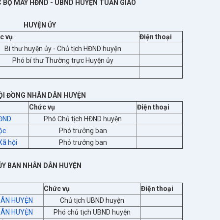
 BỘ MÁY HĐND - UBND HUYỆN TUẦN GIÁO
HUYỆN ỦY
c vụ
Điện thoại
Bí thư huyện ủy - Chủ tịch HĐND huyện
Phó bí thư Thường trực Huyện ủy
ỘI ĐỒNG NHÂN DÂN HUYỆN
Chức vụ
Điện thoại
HĐND
Phó Chủ tịch HĐND huyện
ộc
Phó trưởng ban
Xã hội
Phó trưởng ban
ỦY BAN NHÂN DÂN HUYỆN
Chức vụ
Điện thoại
DÂN HUYỆN
Chủ tịch UBND huyện
DÂN HUYỆN
Phó chủ tịch UBND huyện