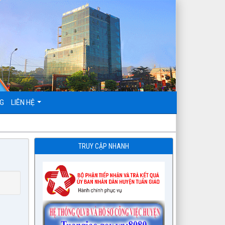
NG
LIÊN HỆ
TRUY CẬP NHANH