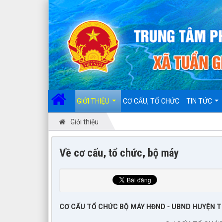
GIỚI THIỆU
CƠ CẤU, TỔ CHỨC
TIN TỨC
Giới thiệu
Về cơ cấu, tổ chức, bộ máy
CƠ CẤU TỔ CHỨC BỘ MÁY HĐND - UBND HUYỆN T