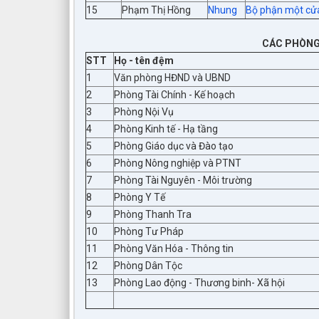
15
Phạm Thị Hồng
Nhung
Bộ phận một cử
CÁC PHÒNG
STT
Họ - tên đệm
1
Văn phòng HĐND và UBND
2
Phòng Tài Chính - Kế hoạch
3
Phòng Nội Vụ
4
Phòng Kinh tế - Hạ tầng
5
Phòng Giáo dục và Đào tạo
6
Phòng Nông nghiệp và PTNT
7
Phòng Tài Nguyên - Môi trường
8
Phòng Y Tế
9
Phòng Thanh Tra
10
Phòng Tư Pháp
11
Phòng Văn Hóa - Thông tin
12
Phòng Dân Tộc
13
Phòng Lao động - Thương binh- Xã hội