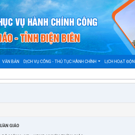
VĂN BẢN
DỊCH VỤ CÔNG - THỦ TỤC HÀNH CHÍNH
LỊCH HOẠT ĐỘ
UẦN GIÁO