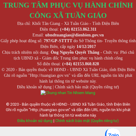
TRUNG TÂM PHỤC VỤ HÀNH CHÍNH
CÔNG XÃ TUẦN GIÁO
Địa chỉ: Khối Tân Giang - Xã Tuần Giáo - Tỉnh Điện Biên
Điện thoại:
(+84) 02153.862.311
Email:
ubndtuangiao@dienbien.gov.vn
Giấy phép hoạt động số:
797/GP-STTTT
do Sở Thông tin- Truyền thông tỉnh
Điện Biên, cấp ngày
14/12/2017
Chịu trách nhiệm nội dung:
Ông Nguyễn Quyết Thắng
- Chức vụ: Phó chủ
tịch UBND xã - Giám đốc Trung tâm phục vụ hành chính công
Số điện thoại:
(+84) 02153.860.828
© 2020 - Bản quyền thuộc về HĐND - UBND Xã Tuần Giáo, tỉnh Điện Biên
Ghi rõ nguồn "Http://tuangiao.gov.vn" và dẫn đến URL nguồn tin khi phát
hành lại thông tin từ website này.
Điều khoản sử dụng
|
Chính sách bảo mật (Quyền riêng tư)
© 2020 - Bản quyền thuộc về HĐND - UBND Xã Tuần Giáo, tỉnh Điện Biên
Ghi rõ nguồn "Http://tuangiao.gov.vn" và dẫn đến URL nguồn tin khi phát
hành lại thông tin từ website này.
Điều khoản sử dụng
|
Chính sách bảo mật (Quyền riêng tư)