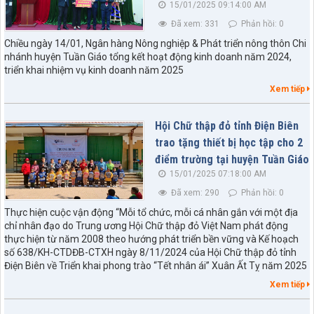
15/01/2025 09:14:00 AM
Đã xem: 331
Phản hồi: 0
Chiều ngày 14/01, Ngân hàng Nông nghiệp & Phát triển nông thôn Chi
nhánh huyện Tuần Giáo tổng kết hoạt động kinh doanh năm 2024,
triển khai nhiệm vụ kinh doanh năm 2025
Xem tiếp
Hội Chữ thập đỏ tỉnh Điện Biên
trao tặng thiết bị học tập cho 2
điểm trường tại huyện Tuần Giáo
15/01/2025 07:18:00 AM
Đã xem: 290
Phản hồi: 0
Thực hiện cuộc vận động “Mỗi tổ chức, mỗi cá nhân gắn với một địa
chỉ nhân đạo do Trung ương Hội Chữ thập đỏ Việt Nam phát động
thực hiện từ năm 2008 theo hướng phát triển bền vững và Kế hoạch
số 638/KH-CTDĐB-CTXH ngày 8/11/2024 của Hội Chữ thập đỏ tỉnh
Điện Biên về Triển khai phong trào “Tết nhân ái” Xuân Ất Tỵ năm 2025
Xem tiếp