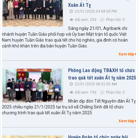
Xuân Ất Tỵ
22/01/2025 04:58:00 PM
Đã xem: 293
Phản hồi: 0
Sáng ngày 21/01, Agribank chi
nhánh huyện Tuần Giáo phối hợp với Ủy ban Mặt trận tổ quốc Việt
Nam huyện Tuần Giáo trao quà tết cho hộ nghèo, gia đình có hoàn
cảnh khó khăn trên địa bàn huyện Tuần Giáo.
Xem tiếp
Phòng Lao động TB&XH tổ chức
trao quà tết xuân Ất tỵ năm 2025
22/01/2025 08:02:00 AM
Đã xem: 793
Phản hồi: 0
Nhân dịp đón Tết Nguyên đán Ất Tỵ
2025 chiều ngày 21/1/2025 tại trụ sở xã Chiềng Sinh đã tổ chức
chương trình trao quà tết xuân Ất Tỵ năm 2025
Xem tiếp
Huyện Đoàn tổ chức ngày hội