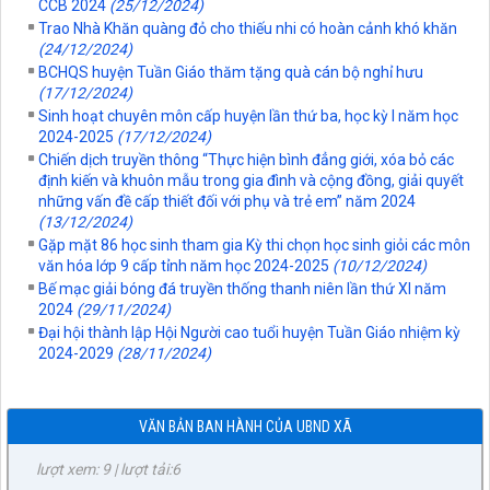
CCB 2024
(25/12/2024)
Trao Nhà Khăn quàng đỏ cho thiếu nhi có hoàn cảnh khó khăn
(24/12/2024)
BCHQS huyện Tuần Giáo thăm tặng quà cán bộ nghỉ hưu
1753/QĐ-UBND
(17/12/2024)
Về việc công bố Danh mục thủ tục hành chính được sửa đổi,
Sinh hoạt chuyên môn cấp huyện lần thứ ba, học kỳ I năm học
bổ sung trong một số lĩnh vực thuộc phạm vi chức năng quản
2024-2025
(17/12/2024)
lý của Sở Văn hóa, Thể thao và Du lịch tỉnh Điện Biên.
Chiến dịch truyền thông “Thực hiện bình đẳng giới, xóa bỏ các
lượt xem: 8 | lượt tải:3
định kiến và khuôn mẫu trong gia đình và cộng đồng, giải quyết
những vấn đề cấp thiết đối với phụ và trẻ em” năm 2024
1751/QĐ-UBND
(13/12/2024)
Phê duyệt quy trình nội bộ trong giải quyết thủ tục hành chính
Gặp mặt 86 học sinh tham gia Kỳ thi chọn học sinh giỏi các môn
trong lĩnh vực hội nghị, hội thảo quốc tế thuộc phạm vi, chức
văn hóa lớp 9 cấp tỉnh năm học 2024-2025
(10/12/2024)
năng quản lý của Sở Ngoại vụ tỉnh Điện Biên
Bế mạc giải bóng đá truyền thống thanh niên lần thứ XI năm
lượt xem: 7 | lượt tải:5
2024
(29/11/2024)
1747/QĐ-UBND
Đại hội thành lập Hội Người cao tuổi huyện Tuần Giáo nhiệm kỳ
Phê duyệt quy trình nội bộ giải quyết thủ tục hành chính được
2024-2029
(28/11/2024)
sửa đổi, bổ sung, thay thế trong lĩnh vực Hàng hải và đường
thủy nội địa thuộc phạm vi chức năng quản lý của Sở Xây
dựng tỉnh Điện Biên
VĂN BẢN BAN HÀNH CỦA UBND XÃ
lượt xem: 9 | lượt tải:6
1735/QĐ-UBND
Về việc công bố Danh mục thủ tục hành chính được sửa đổi,