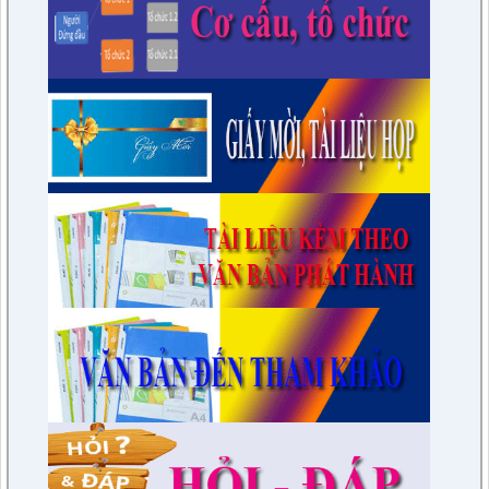
Ngoại vụ tỉ
lượt xem: 18 | lượt tải:9
1690/QĐ-UBND
Phê duyệt quy trình nội bộ giải quyết thủ tục hành chính được
thay thế trong lĩnh vực Hoạt động xây dựng thuộc phạm vi
chức năng quản lý của Sở Xây dựng tỉnh Điện Biên.
lượt xem: 17 | lượt tải:13
1674/QĐ-UBND
Về việc công bố Danh mục thủ tục hành chính mới ban hành
và bị bãi bỏ trong lĩnh vực hoạt động khoa học và công nghệ
thuộc phạm vi chức năng quản lý của Sở Khoa học và Công
nghệ tỉnh Điện Biên
lượt xem: 16 | lượt tải:8
1671/QĐ-UBND
Về việc công bố Danh mục thủ tục hành chính mới ban hành;
được sửa đổi, bổ sung trong lĩnh vực Phát thanh truyền hình
và thông tin điện tử thuộc phạm vi chức năng quản lý của Sở
Văn hóa, Thể thao và Du lịch tỉnh Điện Biên.
lượt xem: 31 | lượt tải:8
1657/QĐ-UND