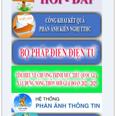
Về việc công bố Danh mục thủ tục hành chính bị bãi bỏ trong
lĩnh vực nông nghiệp thuộc phạm vi chức năng quản lý của
Sở Nông nghiệp và Môi trường tỉnh Điện Biên
lượt xem: 22 | lượt tải:10
1656/QĐ-UBND
Về việc công bố Danh mục thủ tục hành chính được sửa đổi,
bổ sung, thay thế, bãi bỏ trong lĩnh vực Hàng hải và đường
thủy nội địa thuộc phạm vi chức năng quản lý của Sở Xây
dựng tỉnh Điện Biên.
lượt xem: 22 | lượt tải:19