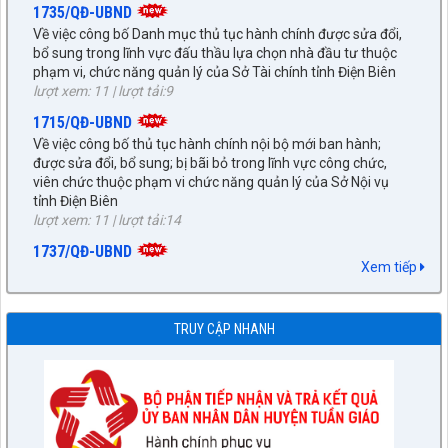
bổ sung trong lĩnh vực đấu thầu lựa chọn nhà đầu tư thuộc
phạm vi, chức năng quản lý của Sở Tài chính tỉnh Điện Biên
lượt xem: 11 | lượt tải:9
1715/QĐ-UBND
Về việc công bố thủ tục hành chính nội bộ mới ban hành;
được sửa đổi, bổ sung; bị bãi bỏ trong lĩnh vực công chức,
viên chức thuộc phạm vi chức năng quản lý của Sở Nội vụ
tỉnh Điện Biên
lượt xem: 11 | lượt tải:14
1737/QĐ-UBND
Phê duyệt quy trình nội bộ trong giải quyết thủ tục hành chính
trong lĩnh vực Y, Dược cổ truyền thuộc phạm vi, chức năng
Xem tiếp
quản lý của Sở Y tế tỉnh Điện Biên.
lượt xem: 12 | lượt tải:8
1723/QĐ-UBND
TRUY CẬP NHANH
Về việc công bố thủ tục hành chính trong lĩnh vực đất đai
thuộc phạm vi, chức năng quản lý của Sở Nông nghiệp và Môi
trường tỉnh Điện Biên
lượt xem: 12 | lượt tải:10
1723/QĐ-UBND