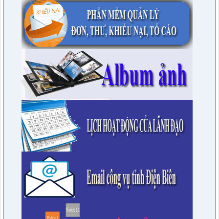
Về việc công bố Danh mục thủ tục hành chính và quy trình nội
bộ giải quyết thủ tục hành chính mới ban hành trong lĩnh vực
Giáo dục và đào tạo thuộc hệ thống giáo dục quốc dân thuộc
phạm vi, chức năng quản lý của Sở Giáo dục và Đào tạo tỉnh
Điện Biên
lượt xem: 17 | lượt tải:11
1701/QĐ-UBND
Phê duyệt Quy trình nội bộ giải quyết thủ tục hành chính
trong lĩnh vực Viên chức thuộc phạm vi, chức năng quản lý
Nhà nước của Sở Nội vụ tỉnh Điện Biên
lượt xem: 21 | lượt tải:10
1682/QĐ-UBND
Về việc công bố Danh mục thủ tục hành chính được sửa đổi,
bổ sung trong lĩnh vực an toàn bức xạ và hạt nhân thuộc
phạm vi chức năng quản lý của Sở Khoa học và Công nghệ
tỉnh Điện Biên
lượt xem: 18 | lượt tải:9
1681/QĐ-UBND
Phê duyệt Quy trình nội bộ trong giải quyết thủ tục hành
chính các lĩnh vực Thông tin, báo chí nước ngoài tại Việt Nam;
Văn phòng đại diện của các tổ chức hợp tác, nghiên cứu nước
ngoài tại Việt Nam thuộc phạm vi, chức năng quản lý của Sở