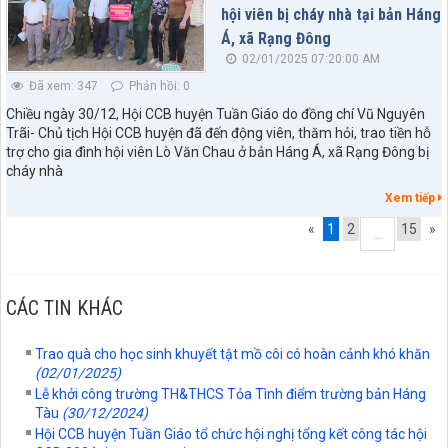
hội viên bị cháy nhà tại bản Háng
Á, xã Rạng Đông
02/01/2025 07:20:00 AM
Đã xem: 347
Phản hồi: 0
Chiều ngày 30/12, Hội CCB huyện Tuần Giáo do đồng chí Vũ Nguyên
Trãi- Chủ tịch Hội CCB huyện đã đến động viên, thăm hỏi, trao tiền hỗ
trợ cho gia đình hội viên Lò Văn Chau ở bản Háng Á, xã Rạng Đông bị
cháy nhà
Xem tiếp
«
1
2
15
»
...
CÁC TIN KHÁC
Trao quà cho học sinh khuyết tật mồ côi có hoàn cảnh khó khăn
(02/01/2025)
Lễ khởi công trường TH&THCS Tỏa Tình điểm trường bản Háng
Tàu
(30/12/2024)
Hội CCB huyện Tuần Giáo tổ chức hội nghị tổng kết công tác hội