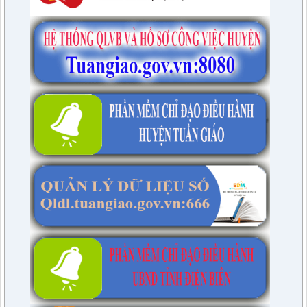
DANH MỤC THỦ TỤC HÀNH CHÍNH TRONG LĨNH VỰC ĐẤT ĐAI
THUỘC PHẠM VI, CHỨC NĂNG QUẢN LÝ CỦA SỞ NÔNG
NGHIỆP VÀ MÔI TRƯỜNG TỈNH ĐIỆN BIÊN
lượt xem: 12 | lượt tải:7
1723/QĐ-UBND
NỘI DUNG CỤ THỂ THỦ TỤC HÀNH CHÍNH TRONG LĨNH VỰC
ĐẤT ĐAI THUỘC PHẠM VI, CHỨC NĂNG QUẢN LÝ CỦA SỞ
NÔNG NGHIỆP VÀ MÔI TRƯỜNG TỈNH ĐIỆN BIÊN
lượt xem: 14 | lượt tải:14
1709/QĐ-UBND
Về việc công bố Danh mục thủ tục hành chính được sửa đổi,
bổ sung; bị bãi bỏ trong lĩnh vực Đăng kiểm thuộc phạm vi
chức năng quản lý của Sở Xây dựng tỉnh Điện Biên
lượt xem: 20 | lượt tải:17
1705/QĐ-UBND
Phê duyệt quy trình nội bộ trong giải quyết thủ tục hành chính
được sửa đổi, bổ sung trong lĩnh vực Phòng bệnh, Dược phẩm
thuộc phạm vi, chức năng quản lý của Sở Y tế tỉnh Điện Biên
lượt xem: 16 | lượt tải:15
1702/QĐ-UBND