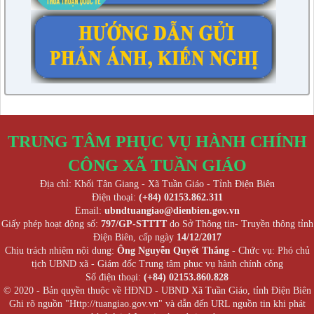
TRUNG TÂM PHỤC VỤ HÀNH CHÍNH
CÔNG XÃ TUẦN GIÁO
Địa chỉ: Khối Tân Giang - Xã Tuần Giáo - Tỉnh Điện Biên
Điện thoại:
(+84) 02153.862.311
Email:
ubndtuangiao@dienbien.gov.vn
Giấy phép hoạt động số:
797/GP-STTTT
do Sở Thông tin- Truyền thông tỉnh
Điện Biên, cấp ngày
14/12/2017
Chịu trách nhiệm nội dung:
Ông Nguyễn Quyết Thắng
- Chức vụ: Phó chủ
tịch UBND xã - Giám đốc Trung tâm phục vụ hành chính công
Số điện thoại:
(+84) 02153.860.828
© 2020 - Bản quyền thuộc về HĐND - UBND Xã Tuần Giáo, tỉnh Điện Biên
Ghi rõ nguồn "Http://tuangiao.gov.vn" và dẫn đến URL nguồn tin khi phát