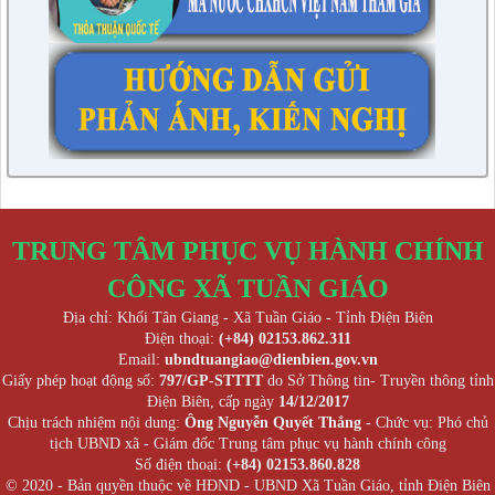
TRUNG TÂM PHỤC VỤ HÀNH CHÍNH
CÔNG XÃ TUẦN GIÁO
Địa chỉ: Khối Tân Giang - Xã Tuần Giáo - Tỉnh Điện Biên
Điện thoại:
(+84) 02153.862.311
Email:
ubndtuangiao@dienbien.gov.vn
Giấy phép hoạt động số:
797/GP-STTTT
do Sở Thông tin- Truyền thông tỉnh
Điện Biên, cấp ngày
14/12/2017
Chịu trách nhiệm nội dung:
Ông Nguyễn Quyết Thắng
- Chức vụ: Phó chủ
tịch UBND xã - Giám đốc Trung tâm phục vụ hành chính công
Số điện thoại:
(+84) 02153.860.828
© 2020 - Bản quyền thuộc về HĐND - UBND Xã Tuần Giáo, tỉnh Điện Biên