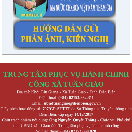
TRUNG TÂM PHỤC VỤ HÀNH CHÍNH
CÔNG XÃ TUẦN GIÁO
Địa chỉ: Khối Tân Giang - Xã Tuần Giáo - Tỉnh Điện Biên
Điện thoại:
(+84) 02153.862.311
Email:
ubndtuangiao@dienbien.gov.vn
Giấy phép hoạt động số:
797/GP-STTTT
do Sở Thông tin- Truyền thông tỉnh
Điện Biên, cấp ngày
14/12/2017
Chịu trách nhiệm nội dung:
Ông Nguyễn Quyết Thắng
- Chức vụ: Phó chủ
tịch UBND xã - Giám đốc Trung tâm phục vụ hành chính công
Số điện thoại:
(+84) 02153.860.828