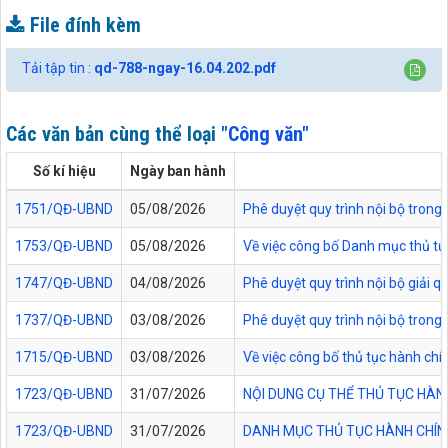
File đính kèm
Tải tập tin :
qd-788-ngay-16.04.202.pdf
Các văn bản cùng thể loại
"Công văn"
Số kí hiệu
Ngày ban hành
1751/QĐ-UBND
05/08/2026
Phê duyệt quy trình nội bộ trong 
1753/QĐ-UBND
05/08/2026
Về việc công bố Danh mục thủ tục
1747/QĐ-UBND
04/08/2026
Phê duyệt quy trình nội bộ giải 
1737/QĐ-UBND
03/08/2026
Phê duyệt quy trình nội bộ trong 
1715/QĐ-UBND
03/08/2026
Về việc công bố thủ tục hành chí
1723/QĐ-UBND
31/07/2026
NỘI DUNG CỤ THỂ THỦ TỤC HÀN
1723/QĐ-UBND
31/07/2026
DANH MỤC THỦ TỤC HÀNH CHÍNH