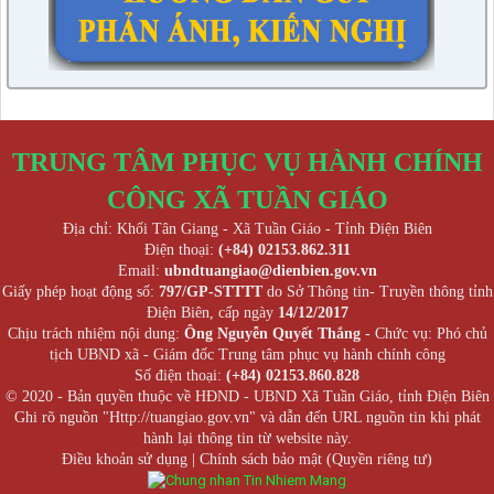
TRUNG TÂM PHỤC VỤ HÀNH CHÍNH
CÔNG XÃ TUẦN GIÁO
Địa chỉ: Khối Tân Giang - Xã Tuần Giáo - Tỉnh Điện Biên
Điện thoại:
(+84) 02153.862.311
Email:
ubndtuangiao@dienbien.gov.vn
Giấy phép hoạt động số:
797/GP-STTTT
do Sở Thông tin- Truyền thông tỉnh
Điện Biên, cấp ngày
14/12/2017
Chịu trách nhiệm nội dung:
Ông Nguyễn Quyết Thắng
- Chức vụ: Phó chủ
tịch UBND xã - Giám đốc Trung tâm phục vụ hành chính công
Số điện thoại:
(+84) 02153.860.828
© 2020 - Bản quyền thuộc về HĐND - UBND Xã Tuần Giáo, tỉnh Điện Biên
Ghi rõ nguồn "Http://tuangiao.gov.vn" và dẫn đến URL nguồn tin khi phát
hành lại thông tin từ website này.
Điều khoản sử dụng
|
Chính sách bảo mật (Quyền riêng tư)