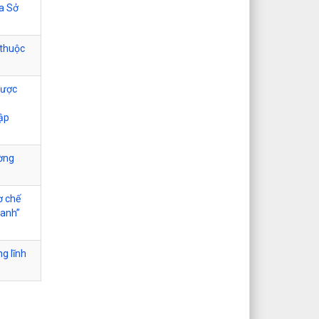
ủa Sở
 thuộc
được
tập
ường
ơ chế
xanh”
ng lĩnh