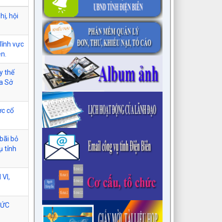
hị, hội
lĩnh vực
ên.
y thế
ủa Sở
ợc cổ
bãi bỏ
ụ tỉnh
VI,
HỨC