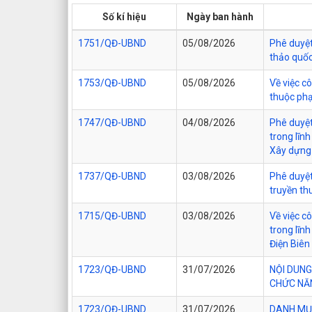
Số kí hiệu
Ngày ban hành
1751/QĐ-UBND
05/08/2026
Phê duyệt 
thảo quốc
1753/QĐ-UBND
05/08/2026
Về việc c
thuộc phạ
1747/QĐ-UBND
04/08/2026
Phê duyệt
trong lĩn
Xây dựng 
1737/QĐ-UBND
03/08/2026
Phê duyệt
truyền th
1715/QĐ-UBND
03/08/2026
Về việc c
trong lĩn
Điện Biên
1723/QĐ-UBND
31/07/2026
NỘI DUNG
CHỨC NĂN
1723/QĐ-UBND
31/07/2026
DANH MỤC