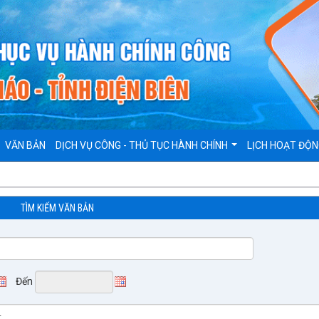
VĂN BẢN
DỊCH VỤ CÔNG - THỦ TỤC HÀNH CHÍNH
LỊCH HOẠT ĐỘ
TÌM KIẾM VĂN BẢN
Đến