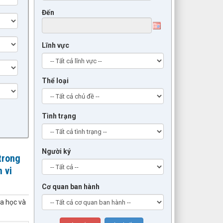
Đến
Lĩnh vực
Thể loại
Tình trạng
Người ký
trong
 vi
Cơ quan ban hành
oa học và