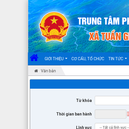
GIỚI THIỆU
CƠ CẤU, TỔ CHỨC
TIN TỨC
Văn bản
Từ khóa
Thời gian ban hành
Lĩnh vực