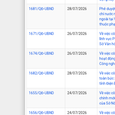
1681/QĐ-UBND
28/07/2026
Phê duyệt
chí nước 
ngoài tại
thuộc phạ
1671/QĐ-UBND
26/07/2026
Về việc c
lĩnh vực 
Sở Văn hó
1674/QĐ-UBND
26/07/2026
Về việc c
hoạt động
Công nghệ
1682/QĐ-UBND
28/07/2026
Về việc c
toàn bức 
tỉnh Điện 
1655/QĐ-UBND
24/07/2026
Về việc c
chính mới
của Sở Nô
1656/QĐ-UBND
24/07/2026
Về việc c