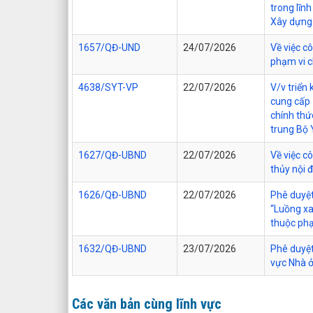
trong lĩn
Xây dựng 
1657/QĐ-UND
24/07/2026
Về việc c
phạm vi c
4638/SYT-VP
22/07/2026
V/v triển
cung cấp
chính thứ
trung Bộ 
1627/QĐ-UBND
22/07/2026
Về việc c
thủy nội 
1626/QĐ-UBND
22/07/2026
Phê duyệt
“Luồng xa
thuộc phạ
1632/QĐ-UBND
23/07/2026
Phê duyệt
vực Nhà ở
Các văn bản cùng lĩnh vực