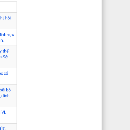
hị, hội
lĩnh vực
ên.
y thế
ủa Sở
ợc cổ
bãi bỏ
ụ tỉnh
VI,
HỨC