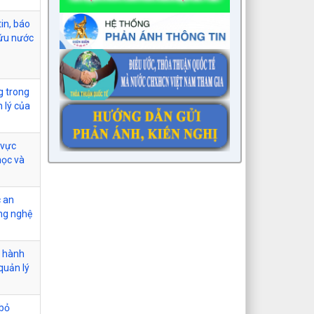
tin, báo
cứu nước
g trong
 lý của
 vực
học và
c an
ng nghệ
c hành
quản lý
 bỏ