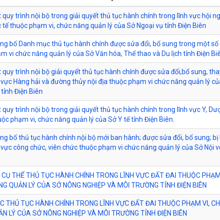
quy trình nội bộ trong giải quyết thủ tục hành chính trong lĩnh vực hội ng
 tế thuộc phạm vi, chức năng quản lý của Sở Ngoại vụ tỉnh Điện Biên
ông bố Danh mục thủ tục hành chính được sửa đổi, bổ sung trong một số 
m vi chức năng quản lý của Sở Văn hóa, Thể thao và Du lịch tỉnh Điện Bi
 quy trình nội bộ giải quyết thủ tục hành chính được sửa đổi,bổ sung, tha
h vực Hàng hải và đường thủy nội địa thuộc phạm vi chức năng quản lý c
tỉnh Điện Biên
 quy trình nội bộ trong giải quyết thủ tục hành chính trong lĩnh vực Y, Dư
uộc phạm vi, chức năng quản lý của Sở Y tế tỉnh Điện Biên.
ông bố thủ tục hành chính nội bộ mới ban hành; được sửa đổi, bổ sung; bị 
h vực công chức, viên chức thuộc phạm vi chức năng quản lý của Sở Nội v
 CỤ THỂ THỦ TỤC HÀNH CHÍNH TRONG LĨNH VỰC ĐẤT ĐAI THUỘC PHẠM 
G QUẢN LÝ CỦA SỞ NÔNG NGHIỆP VÀ MÔI TRƯỜNG TỈNH ĐIỆN BIÊN
 THỦ TỤC HÀNH CHÍNH TRONG LĨNH VỰC ĐẤT ĐAI THUỘC PHẠM VI, C
N LÝ CỦA SỞ NÔNG NGHIỆP VÀ MÔI TRƯỜNG TỈNH ĐIỆN BIÊN