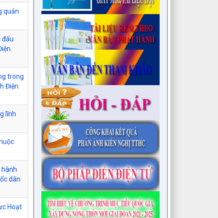
ng quản
c đấu
Điện
ng trong
h Điện
g lĩnh
thuộc
c hành
uốc dân
vực Hoạt