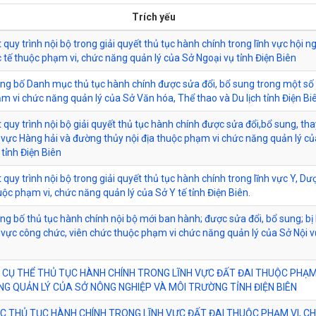
Trích yếu
quy trình nội bộ trong giải quyết thủ tục hành chính trong lĩnh vực hội ng
 tế thuộc phạm vi, chức năng quản lý của Sở Ngoại vụ tỉnh Điện Biên
ông bố Danh mục thủ tục hành chính được sửa đổi, bổ sung trong một số 
m vi chức năng quản lý của Sở Văn hóa, Thể thao và Du lịch tỉnh Điện Bi
 quy trình nội bộ giải quyết thủ tục hành chính được sửa đổi,bổ sung, tha
h vực Hàng hải và đường thủy nội địa thuộc phạm vi chức năng quản lý c
tỉnh Điện Biên
 quy trình nội bộ trong giải quyết thủ tục hành chính trong lĩnh vực Y, Dư
uộc phạm vi, chức năng quản lý của Sở Y tế tỉnh Điện Biên.
ông bố thủ tục hành chính nội bộ mới ban hành; được sửa đổi, bổ sung; bị 
h vực công chức, viên chức thuộc phạm vi chức năng quản lý của Sở Nội v
 CỤ THỂ THỦ TỤC HÀNH CHÍNH TRONG LĨNH VỰC ĐẤT ĐAI THUỘC PHẠM 
G QUẢN LÝ CỦA SỞ NÔNG NGHIỆP VÀ MÔI TRƯỜNG TỈNH ĐIỆN BIÊN
 THỦ TỤC HÀNH CHÍNH TRONG LĨNH VỰC ĐẤT ĐAI THUỘC PHẠM VI, C