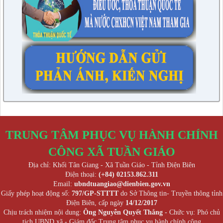
TRUNG TÂM PHỤC VỤ HÀNH CHÍNH
CÔNG XÃ TUẦN GIÁO
Địa chỉ: Khối Tân Giang - Xã Tuần Giáo - Tỉnh Điện Biên
Điện thoại:
(+84) 02153.862.311
Email:
ubndtuangiao@dienbien.gov.vn
Giấy phép hoạt động số:
797/GP-STTTT
do Sở Thông tin- Truyền thông tỉnh
Điện Biên, cấp ngày
14/12/2017
Chịu trách nhiệm nội dung:
Ông Nguyễn Quyết Thắng
- Chức vụ: Phó chủ
tịch UBND xã - Giám đốc Trung tâm phục vụ hành chính công