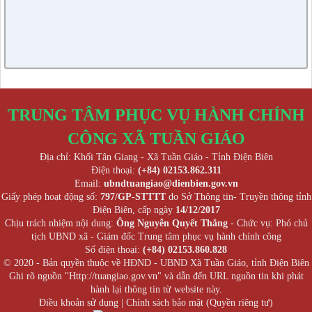
TRUNG TÂM PHỤC VỤ HÀNH CHÍNH
CÔNG XÃ TUẦN GIÁO
Địa chỉ: Khối Tân Giang - Xã Tuần Giáo - Tỉnh Điện Biên
Điện thoại:
(+84) 02153.862.311
Email:
ubndtuangiao@dienbien.gov.vn
Giấy phép hoạt động số:
797/GP-STTTT
do Sở Thông tin- Truyền thông tỉnh
Điện Biên, cấp ngày
14/12/2017
Chịu trách nhiệm nội dung:
Ông Nguyễn Quyết Thắng
- Chức vụ: Phó chủ
tịch UBND xã - Giám đốc Trung tâm phục vụ hành chính công
Số điện thoại:
(+84) 02153.860.828
© 2020 - Bản quyền thuộc về HĐND - UBND Xã Tuần Giáo, tỉnh Điện Biên
Ghi rõ nguồn "Http://tuangiao.gov.vn" và dẫn đến URL nguồn tin khi phát
hành lại thông tin từ website này.
Điều khoản sử dụng
|
Chính sách bảo mật (Quyền riêng tư)