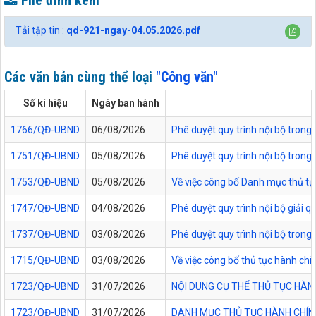
File đính kèm
Tải tập tin :
qd-921-ngay-04.05.2026.pdf
Các văn bản cùng thể loại
"Công văn"
Số kí hiệu
Ngày ban hành
1766/QĐ-UBND
06/08/2026
Phê duyệt quy trình nội bộ trong
1751/QĐ-UBND
05/08/2026
Phê duyệt quy trình nội bộ trong 
1753/QĐ-UBND
05/08/2026
Về việc công bố Danh mục thủ tục
1747/QĐ-UBND
04/08/2026
Phê duyệt quy trình nội bộ giải 
1737/QĐ-UBND
03/08/2026
Phê duyệt quy trình nội bộ trong 
1715/QĐ-UBND
03/08/2026
Về việc công bố thủ tục hành chí
1723/QĐ-UBND
31/07/2026
NỘI DUNG CỤ THỂ THỦ TỤC HÀN
1723/QĐ-UBND
31/07/2026
DANH MỤC THỦ TỤC HÀNH CHÍNH