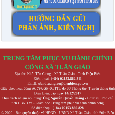
TRUNG TÂM PHỤC VỤ HÀNH CHÍNH
CÔNG XÃ TUẦN GIÁO
Địa chỉ: Khối Tân Giang - Xã Tuần Giáo - Tỉnh Điện Biên
Điện thoại:
(+84) 02153.862.311
Email:
ubndtuangiao@dienbien.gov.vn
Giấy phép hoạt động số:
797/GP-STTTT
do Sở Thông tin- Truyền thông tỉnh
Điện Biên, cấp ngày
14/12/2017
Chịu trách nhiệm nội dung:
Ông Nguyễn Quyết Thắng
- Chức vụ: Phó chủ
tịch UBND xã - Giám đốc Trung tâm phục vụ hành chính công
Số điện thoại:
(+84) 02153.860.828
© 2020 - Bản quyền thuộc về HĐND - UBND Xã Tuần Giáo, tỉnh Điện Biên