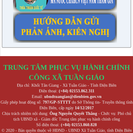
TRUNG TÂM PHỤC VỤ HÀNH CHÍNH
CÔNG XÃ TUẦN GIÁO
Địa chỉ: Khối Tân Giang - Xã Tuần Giáo - Tỉnh Điện Biên
Điện thoại:
(+84) 02153.862.311
Email:
ubndtuangiao@dienbien.gov.vn
Giấy phép hoạt động số:
797/GP-STTTT
do Sở Thông tin- Truyền thông tỉnh
Điện Biên, cấp ngày
14/12/2017
Chịu trách nhiệm nội dung:
Ông Nguyễn Quyết Thắng
- Chức vụ: Phó chủ
tịch UBND xã - Giám đốc Trung tâm phục vụ hành chính công
Số điện thoại:
(+84) 02153.860.828
© 2020 - Bản quyền thuộc về HĐND - UBND Xã Tuần Giáo, tỉnh Điện Biên