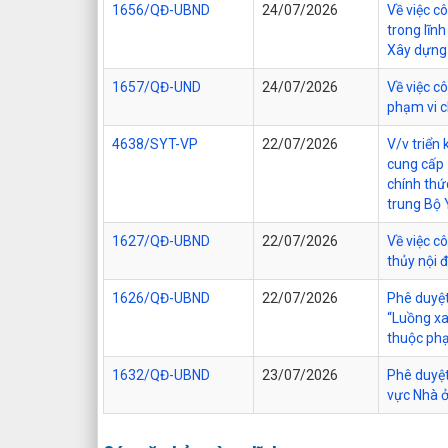
1656/QĐ-UBND
24/07/2026
Về việc c
trong lĩn
Xây dựng 
1657/QĐ-UND
24/07/2026
Về việc c
phạm vi c
4638/SYT-VP
22/07/2026
V/v triển
cung cấp
chính thứ
trung Bộ 
1627/QĐ-UBND
22/07/2026
Về việc c
thủy nội 
1626/QĐ-UBND
22/07/2026
Phê duyệt
“Luồng xa
thuộc phạ
1632/QĐ-UBND
23/07/2026
Phê duyệt
vực Nhà ở