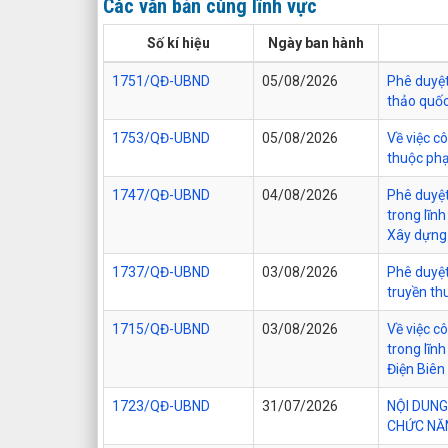
Các văn bản cùng lĩnh vực
Số kí hiệu
Ngày ban hành
1751/QĐ-UBND
05/08/2026
Phê duyệt 
thảo quốc
1753/QĐ-UBND
05/08/2026
Về việc c
thuộc phạ
1747/QĐ-UBND
04/08/2026
Phê duyệt
trong lĩn
Xây dựng 
1737/QĐ-UBND
03/08/2026
Phê duyệt
truyền th
1715/QĐ-UBND
03/08/2026
Về việc c
trong lĩn
Điện Biên
1723/QĐ-UBND
31/07/2026
NỘI DUNG
CHỨC NĂN