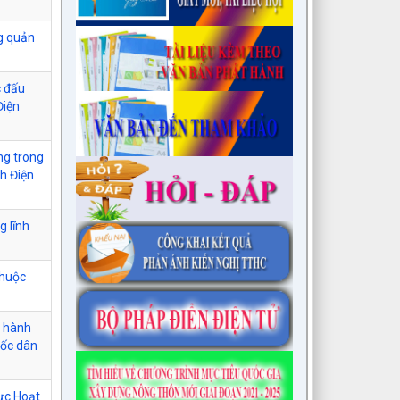
ng quản
c đấu
Điện
ng trong
h Điện
g lĩnh
thuộc
c hành
uốc dân
vực Hoạt