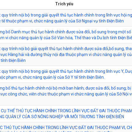
Trích yếu
quy trình nội bộ trong giải quyết thủ tục hành chính trong lĩnh vực hội ng
 tế thuộc phạm vi, chức năng quản lý của Sở Ngoại vụ tỉnh Điện Biên
ông bố Danh mục thủ tục hành chính được sửa đổi, bổ sung trong một số 
m vi chức năng quản lý của Sở Văn hóa, Thể thao và Du lịch tỉnh Điện Bi
 quy trình nội bộ giải quyết thủ tục hành chính được sửa đổi,bổ sung, tha
h vực Hàng hải và đường thủy nội địa thuộc phạm vi chức năng quản lý c
tỉnh Điện Biên
 quy trình nội bộ trong giải quyết thủ tục hành chính trong lĩnh vực Y, Dư
uộc phạm vi, chức năng quản lý của Sở Y tế tỉnh Điện Biên.
ông bố thủ tục hành chính nội bộ mới ban hành; được sửa đổi, bổ sung; bị 
h vực công chức, viên chức thuộc phạm vi chức năng quản lý của Sở Nội v
 CỤ THỂ THỦ TỤC HÀNH CHÍNH TRONG LĨNH VỰC ĐẤT ĐAI THUỘC PHẠM 
G QUẢN LÝ CỦA SỞ NÔNG NGHIỆP VÀ MÔI TRƯỜNG TỈNH ĐIỆN BIÊN
 THỦ TỤC HÀNH CHÍNH TRONG LĨNH VỰC ĐẤT ĐAI THUỘC PHẠM VI, C