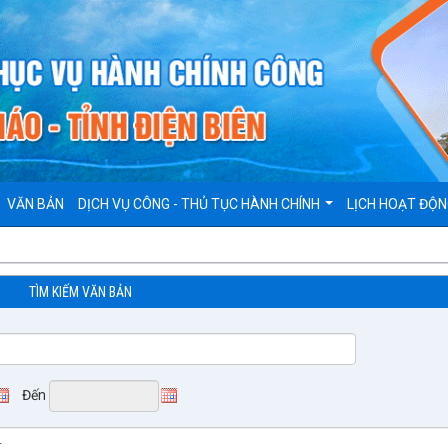
VĂN BẢN
DỊCH VỤ CÔNG - THỦ TỤC HÀNH CHÍNH
LỊCH HOẠT ĐỘ
TÌM KIẾM VĂN BẢN
Đến