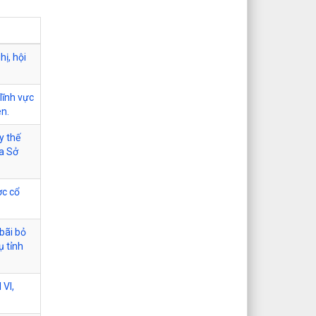
hị, hội
lĩnh vực
ên.
y thế
ủa Sở
ợc cổ
bãi bỏ
ụ tỉnh
VI,