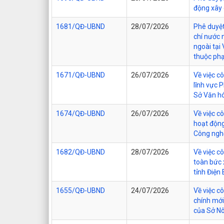
động xây 
1681/QĐ-UBND
28/07/2026
Phê duyệt
chí nước 
ngoài tại
thuộc phạ
1671/QĐ-UBND
26/07/2026
Về việc c
lĩnh vực 
Sở Văn hó
1674/QĐ-UBND
26/07/2026
Về việc c
hoạt động
Công nghệ
1682/QĐ-UBND
28/07/2026
Về việc c
toàn bức 
tỉnh Điện 
1655/QĐ-UBND
24/07/2026
Về việc c
chính mới
của Sở Nô