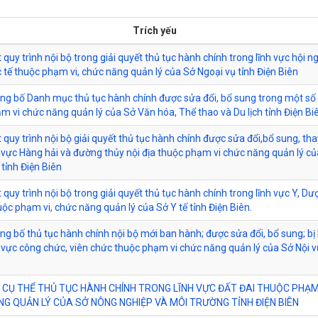
Trích yếu
quy trình nội bộ trong giải quyết thủ tục hành chính trong lĩnh vực hội ng
 tế thuộc phạm vi, chức năng quản lý của Sở Ngoại vụ tỉnh Điện Biên
ông bố Danh mục thủ tục hành chính được sửa đổi, bổ sung trong một số 
m vi chức năng quản lý của Sở Văn hóa, Thể thao và Du lịch tỉnh Điện Bi
 quy trình nội bộ giải quyết thủ tục hành chính được sửa đổi,bổ sung, tha
h vực Hàng hải và đường thủy nội địa thuộc phạm vi chức năng quản lý c
tỉnh Điện Biên
 quy trình nội bộ trong giải quyết thủ tục hành chính trong lĩnh vực Y, Dư
uộc phạm vi, chức năng quản lý của Sở Y tế tỉnh Điện Biên.
ông bố thủ tục hành chính nội bộ mới ban hành; được sửa đổi, bổ sung; bị 
h vực công chức, viên chức thuộc phạm vi chức năng quản lý của Sở Nội v
 CỤ THỂ THỦ TỤC HÀNH CHÍNH TRONG LĨNH VỰC ĐẤT ĐAI THUỘC PHẠM 
G QUẢN LÝ CỦA SỞ NÔNG NGHIỆP VÀ MÔI TRƯỜNG TỈNH ĐIỆN BIÊN