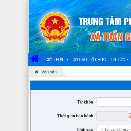
GIỚI THIỆU
CƠ CẤU, TỔ CHỨC
TIN TỨC
Văn bản
Từ khóa
Thời gian ban hành
Lĩnh vực