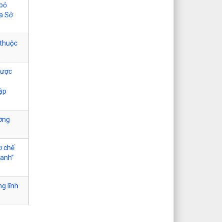
 bỏ
ủa Sở
 thuộc
được
tập
ường
ơ chế
xanh”
ng lĩnh