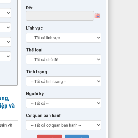
Đến
Lĩnh vực
Thể loại
Tình trạng
Người ký
ung,
iệp và
Cơ quan ban hành
 sản và