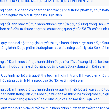
N LÝ CỦA SỞ NÔNG NGHIỆP VÀ MÔI TRƯỜNG TỈNH ĐIỆN BIÊN
ông bố thủ tục hành chính trong lĩnh vực đất đai thuộc phạm vi, chức nă
 Nông nghiệp và Môi trường tỉnh Điện Biên
ông bố Danh mục thủ tục hành chính được sửa đổi, bổ sung trong lĩnh vự
chọn nhà đầu tư thuộc phạm vi, chức năng quản lý của Sở Tài chính tỉnh 
 quy trình nội bộ trong giải quyết thủ tục hành chính được sửa đổi, bổ su
Phòng bệnh, Dược phẩm thuộc phạm vi, chức năng quản lý của Sở Y tế tỉn
ông bố Danh mục thủ tục hành chính được sửa đổi, bổ sung; bị bãi bỏ tron
kiểm thuộc phạm vi chức năng quản lý của Sở Xây dựng tỉnh Điện Biên
 Quy trình nội bộ giải quyết thủ tục hành chính trong lĩnh vực Viên chức 
chức năng quản lý Nhà nước của Sở Nội vụ tỉnh Điện Biên
công bố Danh mục thủ tục hành chính và quy trình nội bộ giải quyết thủ tụ
 ban hành trong lĩnh vực Giáo dục và đào tạo thuộc hệ thống giáo dục q
m vi, chức năng quản lý của Sở Giáo dục và Đào tạo tỉnh Điện Biên
 quy trình nội bộ giải quyết thủ tục hành chính được thay thế trong lĩnh 