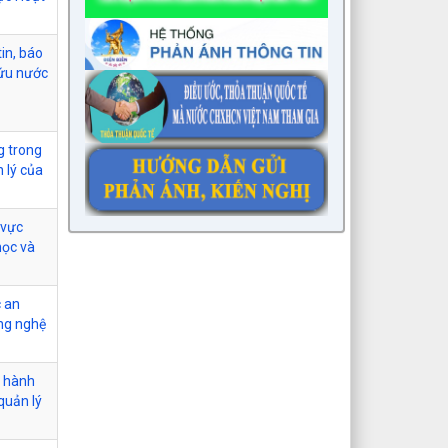
tin, báo
cứu nước
g trong
 lý của
 vực
học và
c an
ng nghệ
c hành
quản lý