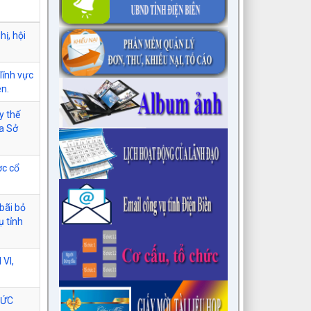
hị, hội
lĩnh vực
ên.
y thế
ủa Sở
ợc cổ
bãi bỏ
ụ tỉnh
VI,
HỨC