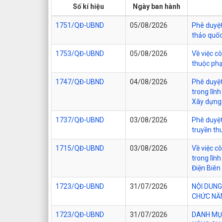
Số kí hiệu
Ngày ban hành
1751/QĐ-UBND
05/08/2026
Phê duyệt 
thảo quốc
1753/QĐ-UBND
05/08/2026
Về việc c
thuộc phạ
1747/QĐ-UBND
04/08/2026
Phê duyệt
trong lĩn
Xây dựng 
1737/QĐ-UBND
03/08/2026
Phê duyệt
truyền th
1715/QĐ-UBND
03/08/2026
Về việc c
trong lĩn
Điện Biên
1723/QĐ-UBND
31/07/2026
NỘI DUNG
CHỨC NĂN
1723/QĐ-UBND
31/07/2026
DANH MỤC