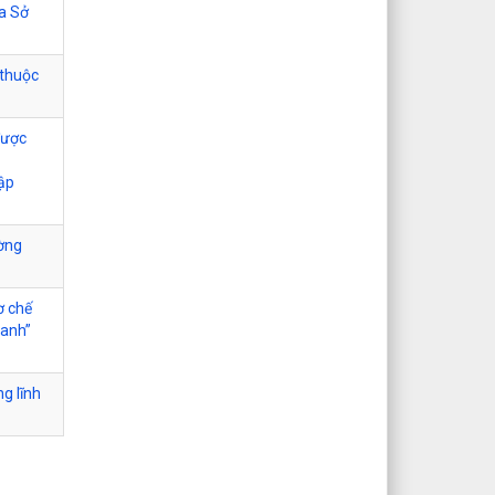
ủa Sở
 thuộc
được
tập
ường
ơ chế
xanh”
ng lĩnh