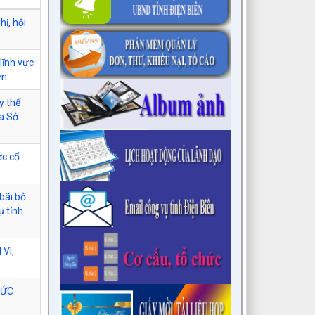
hị, hội
lĩnh vực
ên.
y thế
ủa Sở
ợc cổ
bãi bỏ
ụ tỉnh
VI,
HỨC