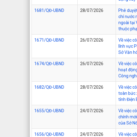
1681/QĐ-UBND
28/07/2026
Phê duyệt
chí nước 
ngoài tại
thuộc phạ
1671/QĐ-UBND
26/07/2026
Về việc c
lĩnh vực 
Sở Văn hó
1674/QĐ-UBND
26/07/2026
Về việc c
hoạt động
Công nghệ
1682/QĐ-UBND
28/07/2026
Về việc c
toàn bức 
tỉnh Điện 
1655/QĐ-UBND
24/07/2026
Về việc c
chính mới
của Sở Nô
1656/QĐ-UBND
24/07/2026
Về việc c