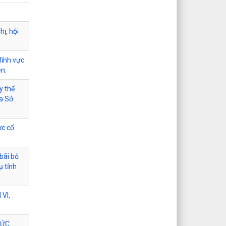
hị, hội
lĩnh vực
ên.
y thế
ủa Sở
ợc cổ
bãi bỏ
ụ tỉnh
VI,
HỨC