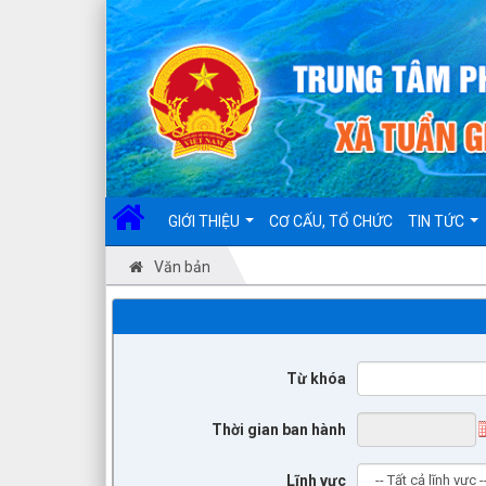
GIỚI THIỆU
CƠ CẤU, TỔ CHỨC
TIN TỨC
Văn bản
Từ khóa
Thời gian ban hành
Lĩnh vực