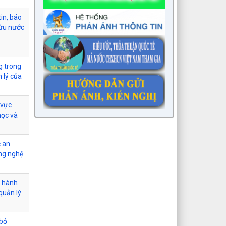
tin, báo
cứu nước
g trong
 lý của
 vực
học và
c an
ng nghệ
c hành
quản lý
 bỏ