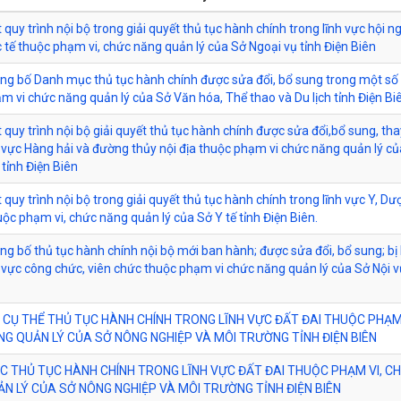
quy trình nội bộ trong giải quyết thủ tục hành chính trong lĩnh vực hội ng
 tế thuộc phạm vi, chức năng quản lý của Sở Ngoại vụ tỉnh Điện Biên
ông bố Danh mục thủ tục hành chính được sửa đổi, bổ sung trong một số 
m vi chức năng quản lý của Sở Văn hóa, Thể thao và Du lịch tỉnh Điện Bi
 quy trình nội bộ giải quyết thủ tục hành chính được sửa đổi,bổ sung, tha
h vực Hàng hải và đường thủy nội địa thuộc phạm vi chức năng quản lý c
tỉnh Điện Biên
 quy trình nội bộ trong giải quyết thủ tục hành chính trong lĩnh vực Y, Dư
uộc phạm vi, chức năng quản lý của Sở Y tế tỉnh Điện Biên.
ông bố thủ tục hành chính nội bộ mới ban hành; được sửa đổi, bổ sung; bị 
h vực công chức, viên chức thuộc phạm vi chức năng quản lý của Sở Nội v
 CỤ THỂ THỦ TỤC HÀNH CHÍNH TRONG LĨNH VỰC ĐẤT ĐAI THUỘC PHẠM 
G QUẢN LÝ CỦA SỞ NÔNG NGHIỆP VÀ MÔI TRƯỜNG TỈNH ĐIỆN BIÊN
 THỦ TỤC HÀNH CHÍNH TRONG LĨNH VỰC ĐẤT ĐAI THUỘC PHẠM VI, C
N LÝ CỦA SỞ NÔNG NGHIỆP VÀ MÔI TRƯỜNG TỈNH ĐIỆN BIÊN