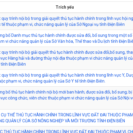
Trích yếu
quy trình nội bộ trong giải quyết thủ tục hành chính trong lĩnh vực hội ng
 tế thuộc phạm vi, chức năng quản lý của Sở Ngoại vụ tỉnh Điện Biên
ông bố Danh mục thủ tục hành chính được sửa đổi, bổ sung trong một số 
m vi chức năng quản lý của Sở Văn hóa, Thể thao và Du lịch tỉnh Điện Bi
 quy trình nội bộ giải quyết thủ tục hành chính được sửa đổi,bổ sung, tha
h vực Hàng hải và đường thủy nội địa thuộc phạm vi chức năng quản lý c
tỉnh Điện Biên
 quy trình nội bộ trong giải quyết thủ tục hành chính trong lĩnh vực Y, Dư
uộc phạm vi, chức năng quản lý của Sở Y tế tỉnh Điện Biên.
ông bố thủ tục hành chính nội bộ mới ban hành; được sửa đổi, bổ sung; bị 
h vực công chức, viên chức thuộc phạm vi chức năng quản lý của Sở Nội v
 CỤ THỂ THỦ TỤC HÀNH CHÍNH TRONG LĨNH VỰC ĐẤT ĐAI THUỘC PHẠM 
G QUẢN LÝ CỦA SỞ NÔNG NGHIỆP VÀ MÔI TRƯỜNG TỈNH ĐIỆN BIÊN
 THỦ TỤC HÀNH CHÍNH TRONG LĨNH VỰC ĐẤT ĐAI THUỘC PHẠM VI, C