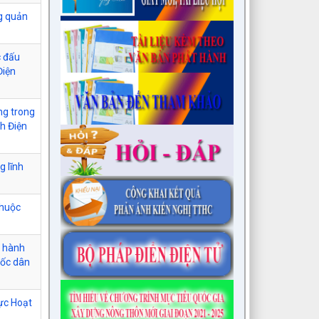
ng quản
c đấu
Điện
ng trong
h Điện
g lĩnh
thuộc
c hành
uốc dân
vực Hoạt