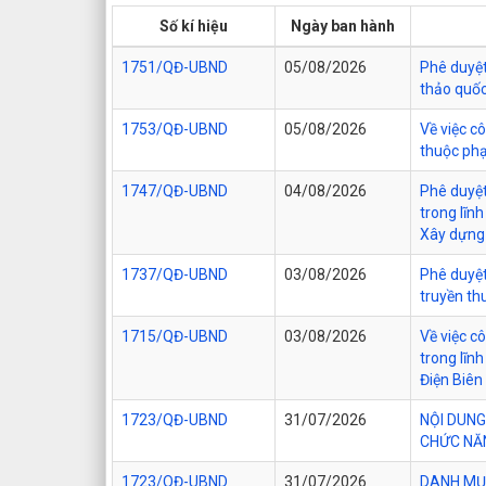
Số kí hiệu
Ngày ban hành
1751/QĐ-UBND
05/08/2026
Phê duyệt 
thảo quốc
1753/QĐ-UBND
05/08/2026
Về việc c
thuộc phạ
1747/QĐ-UBND
04/08/2026
Phê duyệt
trong lĩn
Xây dựng 
1737/QĐ-UBND
03/08/2026
Phê duyệt
truyền th
1715/QĐ-UBND
03/08/2026
Về việc c
trong lĩn
Điện Biên
1723/QĐ-UBND
31/07/2026
NỘI DUNG
CHỨC NĂN
1723/QĐ-UBND
31/07/2026
DANH MỤC