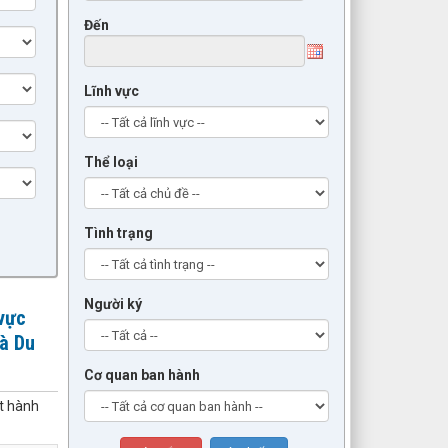
Đến
Lĩnh vực
Thể loại
Tình trạng
Người ký
 vực
và Du
Cơ quan ban hành
át hành