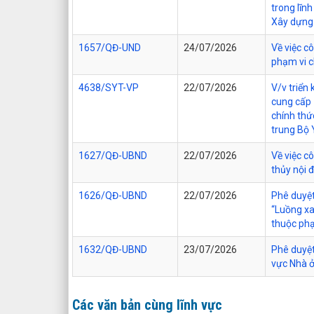
trong lĩn
Xây dựng 
1657/QĐ-UND
24/07/2026
Về việc c
phạm vi c
4638/SYT-VP
22/07/2026
V/v triển
cung cấp
chính thứ
trung Bộ 
1627/QĐ-UBND
22/07/2026
Về việc c
thủy nội 
1626/QĐ-UBND
22/07/2026
Phê duyệt
“Luồng xa
thuộc phạ
1632/QĐ-UBND
23/07/2026
Phê duyệt
vực Nhà ở
Các văn bản cùng lĩnh vực