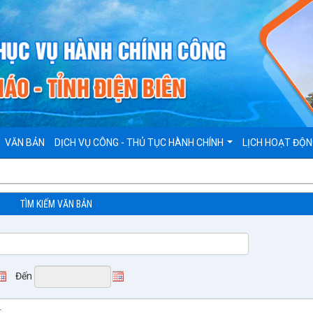
VĂN BẢN
DỊCH VỤ CÔNG - THỦ TỤC HÀNH CHÍNH
LỊCH HOẠT ĐỘ
TÌM KIẾM VĂN BẢN
Đến